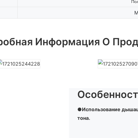
По
М
робная Информация О Прод
Особенност
●Использование дышащей
тона.