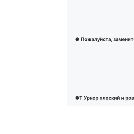
● Пожалуйста, замените
●T
Урнер плоский и ро