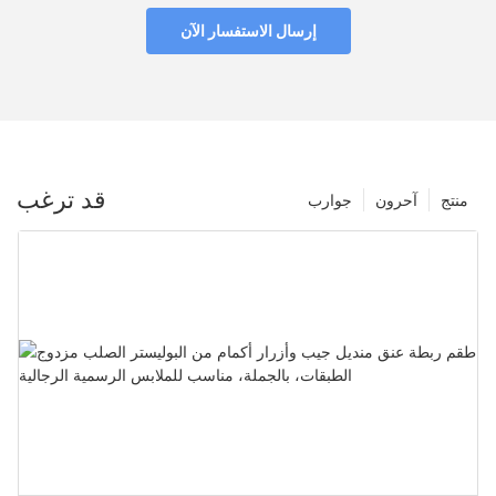
إرسال الاستفسار الآن
قد ترغب
منتج
آحرون
جوارب