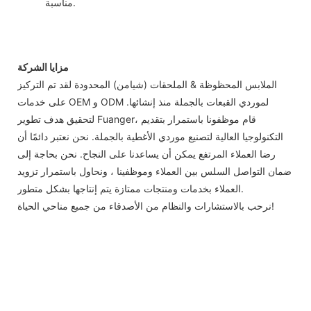
مناسبة.
مزايا الشركة
الملابس المحظوظة & الملحقات (شيامن) المحدودة لقد تم التركيز
على خدمات OEM و ODM لموردي القبعات بالجملة منذ إنشائها.
لتحقيق هدف تطوير Fuanger، قام موظفونا باستمرار بتقديم
التكنولوجيا العالية لتصنيع موردي الأغطية بالجملة. نحن نعتبر دائمًا أن
رضا العملاء المرتفع يمكن أن يساعدنا على النجاح. نحن بحاجة إلى
ضمان التواصل السلس بين العملاء وموظفينا ، ونحاول باستمرار تزويد
العملاء بخدمات ومنتجات ممتازة يتم إنتاجها بشكل متطور.
نرحب بالاستشارات والنظام من الأصدقاء من جميع مناحي الحياة!