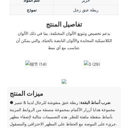
حرير
علم المواد
ربطة عنق رجل
نموذج
تفاصيل المنتج
يدعم تخصيص وتنويع الألوان المختلفة، بما في ذلك الألوان
الكلاسيكية المحايدة والألوان النابضة بالحياة، والتي يمكن أن
تتناسب مع أي نمط.
ميزات المنتج
● ضرب أنماط البقعة:
ربطة عنق منقوشة للرجال لدينا & تتميز
مجموعة هدايا أزرار الأكمام بمجموعة منسقة من الروابط المزينة
بأنماط منقطة ملفتة للنظر. هذه التصميمات مثالية لإضفاء مظهر
جريء على الموضة مع الحفاظ على المظهر الاحترافي والمصقول.