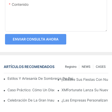
Contenido
ENVIAR CONSULTA AHORA
ARTÍCULOS RECOMENDADOS
Registro
NEWS
CASES
Estilos Y Artesanía De Sombreros De Paja: Un Imprescindible A
¡Celebre Sus Fiestas Con Nues
Caso Práctico: Cómo Un Diseñador Británico Transformó Un Bo
XMFortunate Lanza Su Nueva C
Celebración De La Gran Inauguración Del Festival Del Año Nue
¿Las Empresas Personalizan G