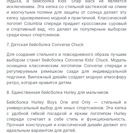
отдыха, и бейсболка Kids' Snap Back не является
исключением. Эта кепка со стильной застежкой на спине
и изогнутыми полями для защиты от солнца делает эту
кепку одновременно модной и практичной. Классический
логотип Columbia спереди придает кроссовкам суровый
и спортивный вид, что делает их популярным выбором
среди юных спортсменов.
7. Детская бейсболка Converse Chuck
Для создания стильного и повседневного образа лучшим
выбором станет бейсболка Converse Kids' Chuck. Модель
оснащена классическим логотипом Converse спереди и
регулируемым ремешком сзади для индивидуальной
подгонки. Винтажный дизайн создает модную атмосферу
ретро, ​​которая нравится детям.
8. Единственная бейсболка Hurley для мальчиков
Бейсболка Hurley Boys One and Only — стильный и
универсальный выбор для юных спортсменов. Эта кепка
с удобной гибкой посадкой и ярким логотипом Hurley
спереди сочетает в себе стиль и функциональность.
Прочная конструкция и классический дизайн делают его
идеальным вариантом для детей.