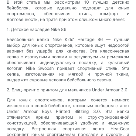
В этой статье мы рассмотрим 10 лучших детских
бейсболок, которые идеально подходят для юных
спортсменов, обеспечивая стиль, комфорт и
долговечность, не тратя при этом слишком много денег.
1. Детское наследие Nike 86
Бейсбольная кепка Nike Kids' Heritage 86 — лучший
выбор для юных спортсменов, которые ищут недорогой
вариант без ущерба для качества. Эта классическая
кепка с изогнутыми полями и регулируемым ремешком
обеспечивает индивидуальную посадку, а культовый
логотип Nike Swoosh придает спортивный стиль. Эта
кепка, изготовленная из мягкой и прочной ткани,
выдержит суровые условия бейсбольного сезона.
2. Блиц-принт с принтом для мальчиков Under Armour 3.0
Для юных спортсменов, которым хочется немного
изящества в своей бейсболке, отличным выбором станет
Under Armour Boys Printed Blitzing 3.0. Эта кепка
отличается ярким принтом и структурированной
конструкцией, обеспечивающей удобную и надежную
посадку. Встроенная спортивная лента HeatGear
сохраняет юным спортсменам прохладу и сухость, а