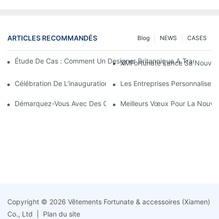
ARTICLES RECOMMANDÉS
Blog
NEWS
CASES
Étude De Cas : Comment Un Designer Britannique A Transform
XMFortunate Lance Sa Nouvelle 
Célébration De L'inauguration À L'occasion Du Nouvel An Chino
Les Entreprises Personnalisen
Démarquez-Vous Avec Des Couvre-Chefs Personnalisés
Meilleurs Vœux Pour La Nouvell
Copyright © 2026 Vêtements Fortunate & accessoires (Xiamen)
Co., Ltd |
Plan du site