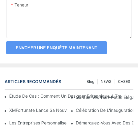
Teneur
ENVOYER UNE ENQUÊTE MAINTENANT
ARTICLES RECOMMANDÉS
Blog
NEWS
CASES
Étude De Cas : Comment Un Designer Britannique A Transform
Gardez Vos Tout-Petits Élégan
XMFortunate Lance Sa Nouvelle Collection De Chapeaux De Soleil 
Célébration De L'inauguration
Les Entreprises Personnalisent-Elles Des Chapeaux À Leur Marq
Démarquez-Vous Avec Des Cou