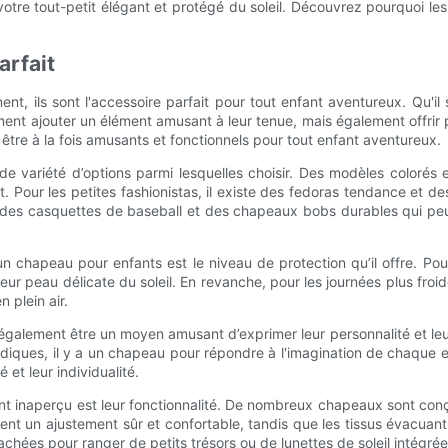
tre tout-petit élégant et protégé du soleil. Découvrez pourquoi le
arfait
 ils sont l'accessoire parfait pour tout enfant aventureux. Qu'il s
nt ajouter un élément amusant à leur tenue, mais également offrir pr
re à la fois amusants et fonctionnels pour tout enfant aventureux.
de variété d’options parmi lesquelles choisir. Des modèles colorés e
. Pour les petites fashionistas, il existe des fedoras tendance et d
ste des casquettes de baseball et des chapeaux bobs durables qui peu
 chapeau pour enfants est le niveau de protection qu’il offre. Pour
r peau délicate du soleil. En revanche, pour les journées plus froide
 plein air.
 également être un moyen amusant d’exprimer leur personnalité et le
diques, il y a un chapeau pour répondre à l'imagination de chaque 
et leur individualité.
t inaperçu est leur fonctionnalité. De nombreux chapeaux sont conç
nt un ajustement sûr et confortable, tandis que les tissus évacuant 
hées pour ranger de petits trésors ou de lunettes de soleil intégré