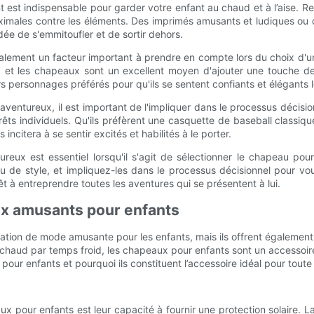
ant est indispensable pour garder votre enfant au chaud et à l’aise
aximales contre les éléments. Des imprimés amusants et ludiques ou 
idée de s'emmitoufler et de sortir dehors.
t également un facteur important à prendre en compte lors du choix 
s, et les chapeaux sont un excellent moyen d'ajouter une touche 
 personnages préférés pour qu'ils se sentent confiants et élégants lo
nt aventureux, il est important de l'impliquer dans le processus déci
térêts individuels. Qu'ils préfèrent une casquette de baseball class
incitera à se sentir excités et habilités à le porter.
ureux est essentiel lorsqu'il s'agit de sélectionner le chapeau pou
 ou de style, et impliquez-les dans le processus décisionnel pour vou
 à entreprendre toutes les aventures qui se présentent à lui.
ux amusants pour enfants
tion de mode amusante pour les enfants, mais ils offrent également
u chaud par temps froid, les chapeaux pour enfants sont un accessoir
 enfants et pourquoi ils constituent l’accessoire idéal pour toute ac
x pour enfants est leur capacité à fournir une protection solaire. 