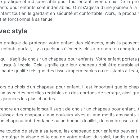
pratique et indispensable pour tout enfant aventureux. De la protec
s pour enfants sont indéniables. Qu'il s'agisse d'une journée à la 
enfant tout en le gardant en sécurité et confortable. Alors, la prochai
 et fonctionnel à sa tenue.
vec style
pratique de protéger votre enfant des éléments, mais ils peuvent
enfants parfait, il y a quelques éléments clés à prendre en compte, no
orsqu’il s’agit de choisir un chapeau pour enfants. Votre enfant porte
squ'à l'école. Cela signifie que leur chapeau doit être durable e
aute qualité tels que des tissus imperméables ou résistants à l'eau,
ors du choix d’un chapeau pour enfant. Il est important que le chapea
 avec des bretelles réglables ou des cordons de serrage, ainsi qu
s journées les plus chaudes.
rendre en compte lorsqu’il s’agit de choisir un chapeau pour enfant.
oisissez des chapeaux aux couleurs vives et aux motifs amusants qui
, un chapeau bob tendance ou un bonnet douillet, de nombreuses optio
une touche de style à sa tenue, les chapeaux pour enfants peuvent 
 protéger le visage et le cou de votre enfant du soleil, tandis qu'u