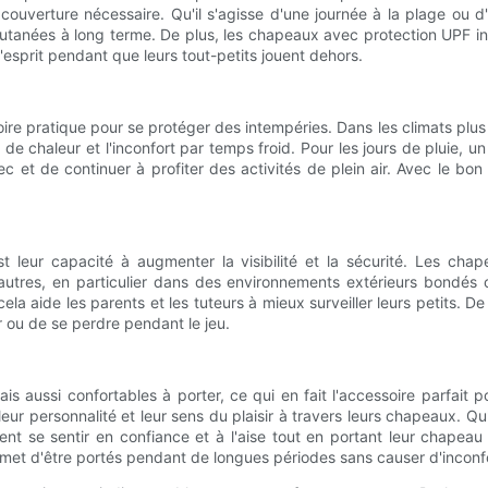
 couverture nécessaire. Qu'il s'agisse d'une journée à la plage ou 
ns cutanées à long terme. De plus, les chapeaux avec protection UPF
 d'esprit pendant que leurs tout-petits jouent dehors.
e pratique pour se protéger des intempéries. Dans les climats plus 
rte de chaleur et l'inconfort par temps froid. Pour les jours de plu
sec et de continuer à profiter des activités de plein air. Avec le bo
 leur capacité à augmenter la visibilité et la sécurité. Les ch
 autres, en particulier dans des environnements extérieurs bondés o
cela aide les parents et les tuteurs à mieux surveiller leurs petits.
 ou de se perdre pendant le jeu.
 aussi confortables à porter, ce qui en fait l'accessoire parfait p
eur personnalité et leur sens du plaisir à travers leurs chapeaux. Q
nt se sentir en confiance et à l'aise tout en portant leur chape
ermet d'être portés pendant de longues périodes sans causer d'inconf