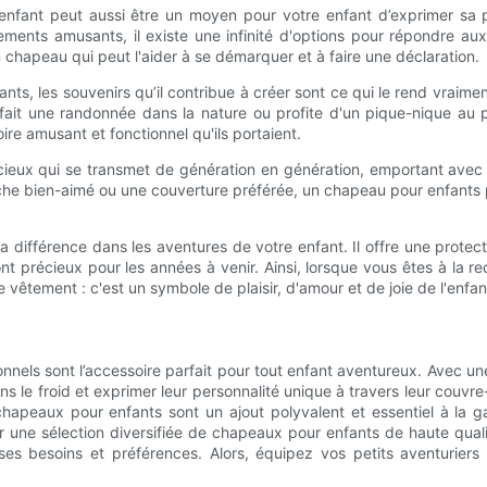
nfant peut aussi être un moyen pour votre enfant d’exprimer sa p
ements amusants, il existe une infinité d'options pour répondre a
 un chapeau qui peut l'aider à se démarquer et à faire une déclaration.
ants, les souvenirs qu’il contribue à créer sont ce qui le rend vraim
, fait une randonnée dans la nature ou profite d'un pique-nique a
ire amusant et fonctionnel qu'ils portaient.
ieux qui se transmet de génération en génération, emportant avec lu
uche bien-aimé ou une couverture préférée, un chapeau pour enfant
a différence dans les aventures de votre enfant. Il offre une protec
nt précieux pour les années à venir. Ainsi, lorsque vous êtes à la r
vêtement : c'est un symbole de plaisir, d'amour et de joie de l'enfa
nels sont l’accessoire parfait pour tout enfant aventureux. Avec un
s le froid et exprimer leur personnalité unique à travers leur couvre
hapeaux pour enfants sont un ajout polyvalent et essentiel à la g
 une sélection diversifiée de chapeaux pour enfants de haute qualité
ses besoins et préférences. Alors, équipez vos petits aventurie