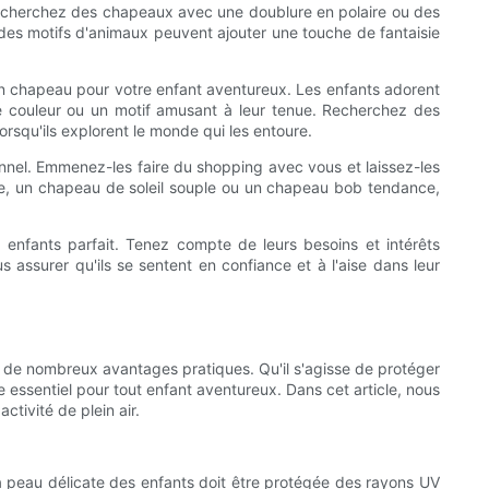
. Recherchez des chapeaux avec une doublure en polaire ou des
des motifs d'animaux peuvent ajouter une touche de fantaisie
d'un chapeau pour votre enfant aventureux. Les enfants adorent
de couleur ou un motif amusant à leur tenue. Recherchez des
rsqu'ils explorent le monde qui les entoure.
sionnel. Emmenez-les faire du shopping avec vous et laissez-les
ique, un chapeau de soleil souple ou un chapeau bob tendance,
r enfants parfait. Tenez compte de leurs besoins et intérêts
s assurer qu'ils se sentent en confiance et à l'aise dans leur
 de nombreux avantages pratiques. Qu'il s'agisse de protéger
e essentiel pour tout enfant aventureux. Dans cet article, nous
tivité de plein air.
La peau délicate des enfants doit être protégée des rayons UV