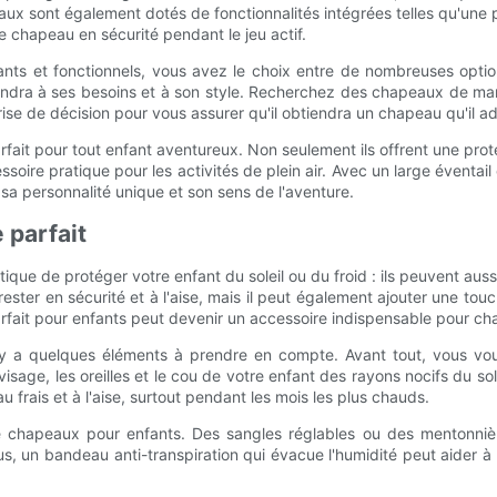
aux sont également dotés de fonctionnalités intégrées telles qu'une pr
 chapeau en sécurité pendant le jeu actif.
ants et fonctionnels, vous avez le choix entre de nombreuses optio
ondra à ses besoins et à son style. Recherchez des chapeaux de marque
ise de décision pour vous assurer qu'il obtiendra un chapeau qu'il ad
fait pour tout enfant aventureux. Non seulement ils offrent une prot
soire pratique pour les activités de plein air. Avec un large éventai
 sa personnalité unique et son sens de l'aventure.
 parfait
ue de protéger votre enfant du soleil ou du froid : ils peuvent aus
er en sécurité et à l'aise, mais il peut également ajouter une touche
parfait pour enfants peut devenir un accessoire indispensable pour c
il y a quelques éléments à prendre en compte. Avant tout, vous vo
age, les oreilles et le cou de votre enfant des rayons nocifs du sol
 frais et à l'aise, surtout pendant les mois les plus chauds.
it de chapeaux pour enfants. Des sangles réglables ou des mentonni
lus, un bandeau anti-transpiration qui évacue l'humidité peut aider à