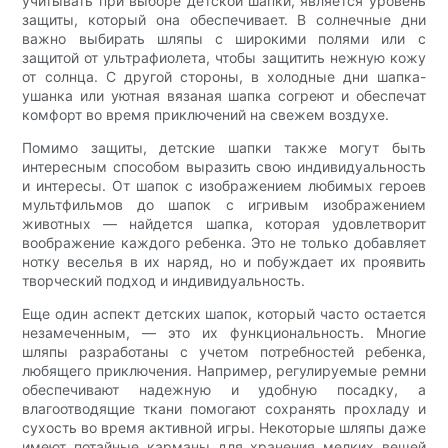
учитывать при выборе детской шапки, является уровень
защиты, который она обеспечивает. В солнечные дни
важно выбирать шляпы с широкими полями или с
защитой от ультрафиолета, чтобы защитить нежную кожу
от солнца. С другой стороны, в холодные дни шапка-
ушанка или уютная вязаная шапка согреют и обеспечат
комфорт во время приключений на свежем воздухе.
Помимо защиты, детские шапки также могут быть
интересным способом выразить свою индивидуальность
и интересы. От шапок с изображением любимых героев
мультфильмов до шапок с игривым изображением
животных — найдется шапка, которая удовлетворит
воображение каждого ребенка. Это не только добавляет
нотку веселья в их наряд, но и побуждает их проявить
творческий подход и индивидуальность.
Еще один аспект детских шапок, который часто остается
незамеченным, — это их функциональность. Многие
шляпы разработаны с учетом потребностей ребенка,
любящего приключения. Например, регулируемые ремни
обеспечивают надежную и удобную посадку, а
влагоотводящие ткани помогают сохранять прохладу и
сухость во время активной игры. Некоторые шляпы даже
имеют потайные карманы для хранения мелких вещей