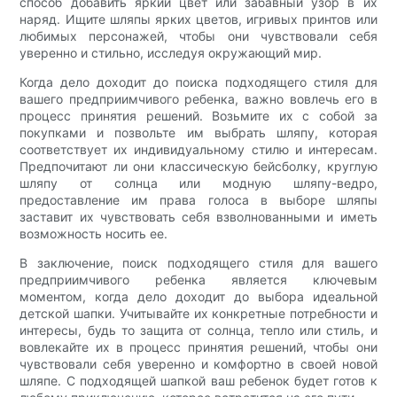
способ добавить яркий цвет или забавный узор в их
наряд. Ищите шляпы ярких цветов, игривых принтов или
любимых персонажей, чтобы они чувствовали себя
уверенно и стильно, исследуя окружающий мир.
Когда дело доходит до поиска подходящего стиля для
вашего предприимчивого ребенка, важно вовлечь его в
процесс принятия решений. Возьмите их с собой за
покупками и позвольте им выбрать шляпу, которая
соответствует их индивидуальному стилю и интересам.
Предпочитают ли они классическую бейсболку, круглую
шляпу от солнца или модную шляпу-ведро,
предоставление им права голоса в выборе шляпы
заставит их чувствовать себя взволнованными и иметь
возможность носить ее.
В заключение, поиск подходящего стиля для вашего
предприимчивого ребенка является ключевым
моментом, когда дело доходит до выбора идеальной
детской шапки. Учитывайте их конкретные потребности и
интересы, будь то защита от солнца, тепло или стиль, и
вовлекайте их в процесс принятия решений, чтобы они
чувствовали себя уверенно и комфортно в своей новой
шляпе. С подходящей шапкой ваш ребенок будет готов к