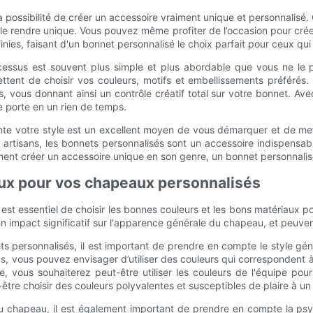
ossibilité de créer un accessoire vraiment unique et personnalisé. Q
le rendre unique. Vous pouvez même profiter de l’occasion pour crée
finies, faisant d'un bonnet personnalisé le choix parfait pour ceux qui
processus est souvent plus simple et plus abordable que vous ne l
tent de choisir vos couleurs, motifs et embellissements préférés. D
s, vous donnant ainsi un contrôle créatif total sur votre bonnet. 
e porte en un rien de temps.
nte votre style est un excellent moyen de vous démarquer et de met
etits artisans, les bonnets personnalisés sont un accessoire indispen
nt créer un accessoire unique en son genre, un bonnet personnalisé e
aux pour vos chapeaux personnalisés
il est essentiel de choisir les bonnes couleurs et les bons matériaux
un impact significatif sur l'apparence générale du chapeau, et peuve
s personnalisés, il est important de prendre en compte le style gé
cas, vous pouvez envisager d’utiliser des couleurs qui correspondent
 vous souhaiterez peut-être utiliser les couleurs de l'équipe pour
tre choisir des couleurs polyvalentes et susceptibles de plaire à un
 du chapeau, il est également important de prendre en compte la ps