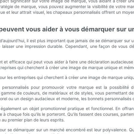
act significatif sur votre image de marque, vous aidant à créer une
tratégie de marque, vous pouvez augmenter la visibilité de votre ma
ue et leur attrait visuel, les chapeaux personnalisés offrent un moy
peuvent vous aider à vous démarquer sur 
d’aujourd’hui, il est plus important que jamais de se démarquer sur
le de laisser une impression durable. Cependant, une façon de vous 
et efficace qui peut vous aider à faire une déclaration audacieuse e
entreprises qui cherchent à créer une image de marque unique et mém
our les entreprises qui cherchent à créer une image de marque uniq
x personnalisés pour promouvoir votre marque est la possibilité
e gamme de couleurs, de matériaux et de styles, vous permettant de 
rel ou un design audacieux et moderne, les bonnets personnalisés offr
nt également un objet promotionnel pratique et fonctionnel. En offra
chaque fois qu'ils le porteront. Qu'ils fassent des courses, partent
au premier plan de leurs esprits.
 pour se démarquer sur un marché encombré est leur polyvalence. Qu