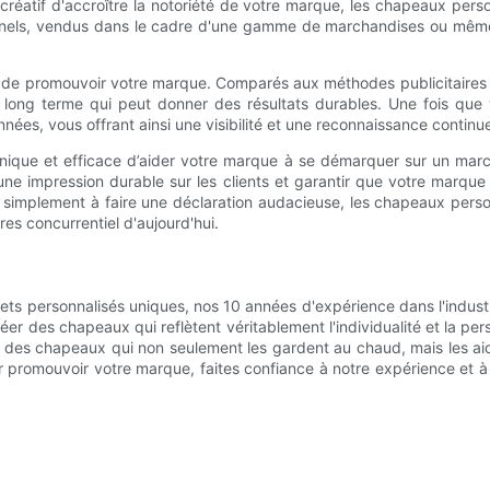
atif d'accroître la notoriété de votre marque, les chapeaux perso
ionnels, vendus dans le cadre d'une gamme de marchandises ou mêm
de promouvoir votre marque. Comparés aux méthodes publicitaires tra
 long terme qui peut donner des résultats durables. Une fois que
es, vous offrant ainsi une visibilité et une reconnaissance continu
unique et efficace d’aider votre marque à se démarquer sur un mar
e une impression durable sur les clients et garantir que votre marq
 simplement à faire une déclaration audacieuse, les chapeaux person
es concurrentiel d'aujourd'hui.
nets personnalisés uniques, nos 10 années d'expérience dans l'indust
 des chapeaux qui reflètent véritablement l'individualité et la person
ts des chapeaux qui non seulement les gardent au chaud, mais les a
promouvoir votre marque, faites confiance à notre expérience et à