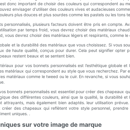
Il est donc important de choisir des couleurs qui correspondent au
vez envisager d'utiliser des couleurs vives et audacieuses comme le
uleurs plus douces et plus sourdes comme les pastels ou les tons te
ts personnalisés, plusieurs facteurs doivent être pris en compte. Ava
sation par temps froid, vous devrez choisir des matériaux chauds e
, vous devrez choisir des matériaux légers et respirants, comme le c
obale et la durabilité des matériaux que vous choisissez. Si vous s
riaux de haute qualité, conçus pour durer. Cela peut signifier opter
peaux restent beaux et se sentent bien.
ériaux pour vos bonnets personnalisés est l’esthétique globale et 
ir des matériaux qui correspondent au style que vous recherchez. Pa
r des matériaux comme le tweed ou le cuir. En revanche, si vous sou
ue.
 vos bonnets personnalisés est essentiel pour créer des chapeaux qui
gique des différentes couleurs, ainsi que la qualité, la durabilité e
t attrayants, mais également bien adaptés. leur utilisation pré
 créer des chapeaux qui reflètent votre style personnel, prendre
iment uniques. .
uniques sur votre image de marque