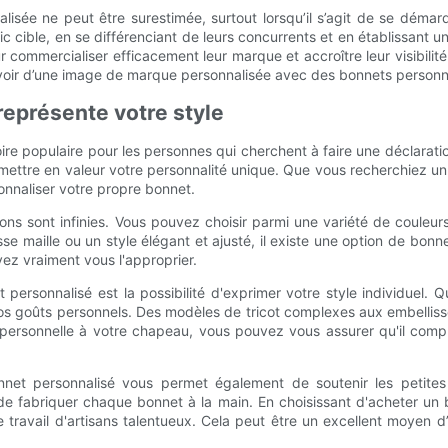
lisée ne peut être surestimée, surtout lorsqu’il s’agit de se déma
cible, en se différenciant de leurs concurrents et en établissant un
commercialiser efficacement leur marque et accroître leur visibilit
oir d’une image de marque personnalisée avec des bonnets personna
représente votre style
e populaire pour les personnes qui cherchent à faire une déclarat
ettre en valeur votre personnalité unique. Que vous recherchiez un
sonnaliser votre propre bonnet.
tions sont infinies. Vous pouvez choisir parmi une variété de coule
 maille ou un style élégant et ajusté, il existe une option de bonn
z vraiment vous l'approprier.
ersonnalisé est la possibilité d'exprimer votre style individuel. 
 vos goûts personnels. Des modèles de tricot complexes aux embellis
 personnelle à votre chapeau, vous pouvez vous assurer qu'il comp
bonnet personnalisé vous permet également de soutenir les petite
 de fabriquer chaque bonnet à la main. En choisissant d'acheter u
 travail d'artisans talentueux. Cela peut être un excellent moyen 