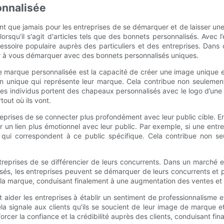
onnalisée
tant que jamais pour les entreprises de se démarquer et de laisser u
lorsqu'il s'agit d'articles tels que des bonnets personnalisés. Avec 
soire populaire auprès des particuliers et des entreprises. Dans 
er à vous démarquer avec des bonnets personnalisés uniques.
de marque personnalisée est la capacité de créer une image unique 
gn unique qui représente leur marque. Cela contribue non seulemen
des individus portent des chapeaux personnalisés avec le logo d’un
out où ils vont.
ises de se connecter plus profondément avec leur public cible. En c
r un lien plus émotionnel avec leur public. Par exemple, si une entr
qui correspondent à ce public spécifique. Cela contribue non se
prises de se différencier de leurs concurrents. Dans un marché enc
s, les entreprises peuvent se démarquer de leurs concurrents et pr
r la marque, conduisant finalement à une augmentation des ventes et à 
der les entreprises à établir un sentiment de professionnalisme et
a signale aux clients qu'ils se soucient de leur image de marque et
rcer la confiance et la crédibilité auprès des clients, conduisant fi