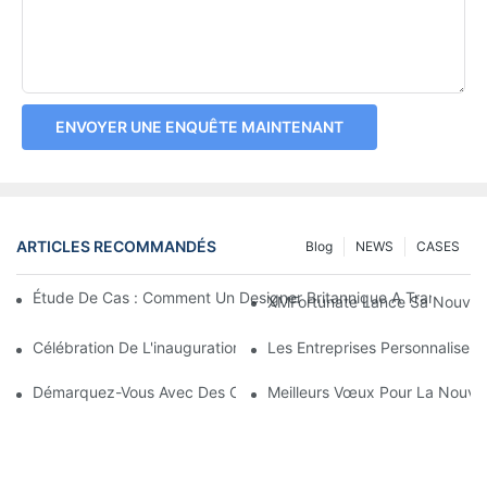
ENVOYER UNE ENQUÊTE MAINTENANT
ARTICLES RECOMMANDÉS
Blog
NEWS
CASES
Étude De Cas : Comment Un Designer Britannique A Transform
XMFortunate Lance Sa Nouvelle 
Célébration De L'inauguration À L'occasion Du Nouvel An Chino
Les Entreprises Personnalisen
Démarquez-Vous Avec Des Couvre-Chefs Personnalisés
Meilleurs Vœux Pour La Nouvell