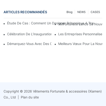
ARTICLES RECOMMANDÉS
Blog
NEWS
CASES
Étude De Cas : Comment Un Designer Britannique A Transform
XMFortunate Lance Sa Nouvelle 
Célébration De L'inauguration À L'occasion Du Nouvel An Chino
Les Entreprises Personnalisen
Démarquez-Vous Avec Des Couvre-Chefs Personnalisés
Meilleurs Vœux Pour La Nouvell
Copyright © 2026 Vêtements Fortunate & accessoires (Xiamen)
Co., Ltd |
Plan du site