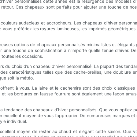
hiver personnalisés cette année est la résurgence des modèles d’
d retour. Ces chapeaux sont parfaits pour ajouter une touche de nost
de couleurs audacieux et accrocheurs. Les chapeaux d’hiver personnal
 vous préfériez les rayures lumineuses, les imprimés géométriques ou
breuses options de chapeaux personnalisés minimalistes et élégants
 une touche de sophistication à n'importe quelle tenue d'hiver. De p
 toutes les occasions.
é lors du choix d’un chapeau d’hiver personnalisé. La plupart des ten
s caractéristiques telles que des cache-oreilles, une doublure en
ue soit la météo.
frent à vous. La laine et le cachemire sont des choix classiques q
et les bordures en fausse fourrure sont également une façon amus
s la tendance des chapeaux d’hiver personnalisés. Que vous optiez
un excellent moyen de vous l'approprier. De nombreuses marques et 
le individuel.
xcellent moyen de rester au chaud et élégant cette saison. Que vou