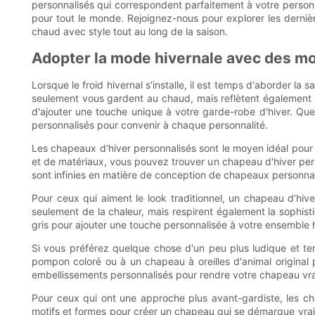
personnalisés qui correspondent parfaitement à votre personn
pour tout le monde. Rejoignez-nous pour explorer les derni
chaud avec style tout au long de la saison.
Adopter la mode hivernale avec des m
Lorsque le froid hivernal s'installe, il est temps d'aborder la
seulement vous gardent au chaud, mais reflètent également 
d'ajouter une touche unique à votre garde-robe d'hiver. Qu
personnalisés pour convenir à chaque personnalité.
Les chapeaux d'hiver personnalisés sont le moyen idéal pour ab
et de matériaux, vous pouvez trouver un chapeau d'hiver perso
sont infinies en matière de conception de chapeaux personnal
Pour ceux qui aiment le look traditionnel, un chapeau d’hiv
seulement de la chaleur, mais respirent également la sophis
gris pour ajouter une touche personnalisée à votre ensemble h
Si vous préférez quelque chose d'un peu plus ludique et t
pompon coloré ou à un chapeau à oreilles d'animal original
embellissements personnalisés pour rendre votre chapeau vrai
Pour ceux qui ont une approche plus avant-gardiste, les cha
motifs et formes pour créer un chapeau qui se démarque vraim