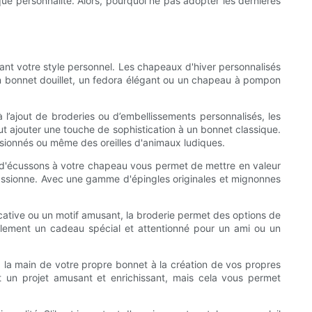
ue personnalité. Alors, pourquoi ne pas adopter les dernières
ant votre style personnel. Les chapeaux d'hiver personnalisés
 un bonnet douillet, un fedora élégant ou un chapeau à pompon
 à l’ajout de broderies ou d’embellissements personnalisés, les
eut ajouter une touche de sophistication à un bonnet classique.
sionnés ou même des oreilles d'animaux ludiques.
ut d'écussons à votre chapeau vous permet de mettre en valeur
passionne. Avec une gamme d'épingles originales et mignonnes
icative ou un motif amusant, la broderie permet des options de
galement un cadeau spécial et attentionné pour un ami ou un
 à la main de votre propre bonnet à la création de vos propres
t un projet amusant et enrichissant, mais cela vous permet