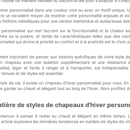
e habillé de manière habillée ou décontractée pour s'adapter à n'impo
iver personnalisé dans une couleur vive ou avec un motif unique. U
re un excellent moyen de montrer votre personnalité enjouée et e
 finitions métalliques pour une version inattendue et audacieuse des
 personnalisé qui met l’accent sur la fonctionnalité et la chaleur 
mire ou la polaire, et dotés de caractéristiques telles que des ca
alisé qui donne la priorité au confort et à la praticité est le choix
ement important de penser aux besoins spécifiques de votre style de
 chapeau avec une isolation supplémentaire et une résistance à
sé, léger et facile à ranger et à transporter, est indispensable
 tenues et de styles est essentiel.
tyle de vie, il existe un chapeau d'hiver personnalisé pour vous. En 
s garder au chaud et élégant tout au long de l'hiver. Alors profitez 
tière de styles de chapeaux d'hiver person
commencer à penser à rester au chaud et élégant en même temps. 
t article explorera les dernières tendances en matière de styles de c