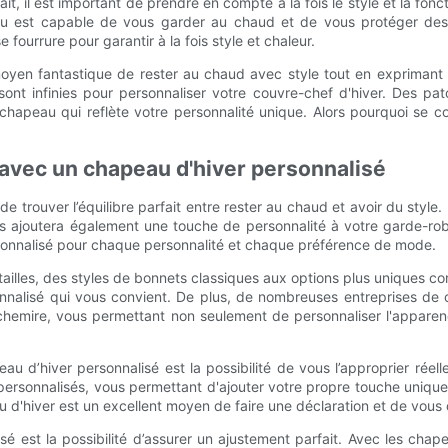
it, il est important de prendre en compte à la fois le style et la fonct
eau est capable de vous garder au chaud et de vous protéger des
 fourrure pour garantir à la fois style et chaleur.
oyen fantastique de rester au chaud avec style tout en exprimant 
ont infinies pour personnaliser votre couvre-chef d'hiver. Des pat
r un chapeau qui reflète votre personnalité unique. Alors pourquoi 
avec un chapeau d'hiver personnalisé
 trouver l’équilibre parfait entre rester au chaud et avoir du style
 ajoutera également une touche de personnalité à votre garde-robe
ersonnalisé pour chaque personnalité et chaque préférence de mode.
 tailles, des styles de bonnets classiques aux options plus uniques
sonnalisé qui vous convient. De plus, de nombreuses entreprises de c
cachemire, vous permettant non seulement de personnaliser l'appare
eau d’hiver personnalisé est la possibilité de vous l’approprier ré
personnalisés, vous permettant d'ajouter votre propre touche unique à
 d'hiver est un excellent moyen de faire une déclaration et de vous 
 est la possibilité d’assurer un ajustement parfait. Avec les chape