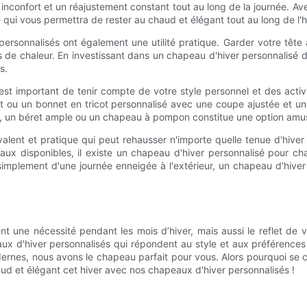
n inconfort et un réajustement constant tout au long de la journée. 
 qui vous permettra de rester au chaud et élégant tout au long de l'h
ersonnalisés ont également une utilité pratique. Garder votre tête 
es de chaleur. En investissant dans un chapeau d'hiver personnalisé
s.
l est important de tenir compte de votre style personnel et des acti
ou un bonnet en tricot personnalisé avec une coupe ajustée et une 
té, un béret ample ou un chapeau à pompon constitue une option amus
alent et pratique qui peut rehausser n'importe quelle tenue d'hiv
ériaux disponibles, il existe un chapeau d'hiver personnalisé pour
z simplement d'une journée enneigée à l'extérieur, un chapeau d'hive
nt une nécessité pendant les mois d’hiver, mais aussi le reflet de
peaux d'hiver personnalisés qui répondent au style et aux préférenc
odernes, nous avons le chapeau parfait pour vous. Alors pourquoi s
d et élégant cet hiver avec nos chapeaux d'hiver personnalisés !