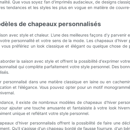
alité. Que vous soyez fan d'imprimés audacieux, de designs classiqu
ères tendances et les styles les plus en vogue en matière de couvr
odèles de chapeaux personnalisés
 saison avec style et chaleur. L’une des meilleures façons d’y parveni
votre personnalité et votre sens de la mode. Les chapeaux d'hiver
e vous préfériez un look classique et élégant ou quelque chose de 
order la saison avec style et offrent la possibilité d'exprimer votre
nnalisé qui complète parfaitement votre style personnel. Des bonnet
isés.
er personnalisé dans une matière classique en laine ou en cachemir
tication et l'élégance. Vous pouvez opter pour un motif monogrammé 
ivernal.
endance, il existe de nombreux modèles de chapeaux d'hiver person
 pour ajouter une touche amusante et fantaisiste à votre look hive
ment unique et reflétant votre style personnel.
peaux d’hiver personnalisés offrent la possibilité de faire une déc
ent. Qu'il s'agisse d'un chapeau bordé de fausse fourrure, d'un bé