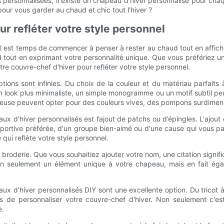
personnalisées, il existe un chapeau d'hiver personnalisé pour chaq
our vous garder au chaud et chic tout l’hiver ?
r refléter votre style personnel
il est temps de commencer à penser à rester au chaud tout en affich
ud tout en exprimant votre personnalité unique. Que vous préfériez
re couvre-chef d'hiver pour refléter votre style personnel.
ptions sont infinies. Du choix de la couleur et du matériau parfaits
 un look plus minimaliste, un simple monogramme ou un motif subtil p
acieuse peuvent opter pour des couleurs vives, des pompons surdimen
ux d’hiver personnalisés est l’ajout de patchs ou d’épingles. L'ajo
e sportive préférée, d'un groupe bien-aimé ou d'une cause qui vous 
ui reflète votre style personnel.
 broderie. Que vous souhaitiez ajouter votre nom, une citation signif
 non seulement un élément unique à votre chapeau, mais en fait é
aux d’hiver personnalisés DIY sont une excellente option. Du tricot
s de personnaliser votre couvre-chef d'hiver. Non seulement c'es
e.