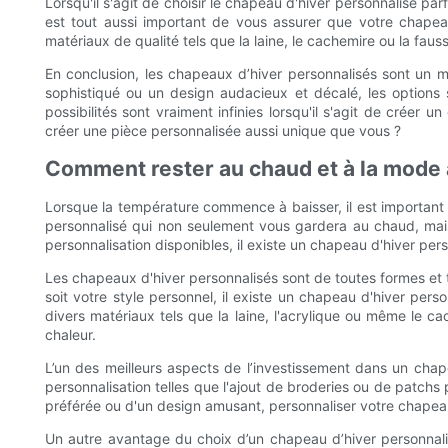
Lorsqu'il s'agit de choisir le chapeau d'hiver personnalisé parfa
est tout aussi important de vous assurer que votre chap
matériaux de qualité tels que la laine, le cachemire ou la fausse
En conclusion, les chapeaux d’hiver personnalisés sont un m
sophistiqué ou un design audacieux et décalé, les options s
possibilités sont vraiment infinies lorsqu'il s'agit de crée
créer une pièce personnalisée aussi unique que vous ?
Comment rester au chaud et à la mode 
Lorsque la température commence à baisser, il est important de
personnalisé qui non seulement vous gardera au chaud, mais
personnalisation disponibles, il existe un chapeau d'hiver p
Les chapeaux d'hiver personnalisés sont de toutes formes et
soit votre style personnel, il existe un chapeau d'hiver per
divers matériaux tels que la laine, l'acrylique ou même le 
chaleur.
L’un des meilleurs aspects de l’investissement dans un chap
personnalisation telles que l'ajout de broderies ou de patchs 
préférée ou d'un design amusant, personnaliser votre chapeau
Un autre avantage du choix d’un chapeau d’hiver personnalisé