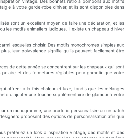
inspiration vintage. Des bonnets rétro à pompons aux motifs
algie à votre garde-robe d'hiver, et ils sont disponibles dans
isés sont un excellent moyen de faire une déclaration, et les
 les motifs animaliers ludiques, il existe un chapeau d'hiver
 parmi lesquelles choisir. Des motifs monochromes simples aux
lus, leur polyvalence signifie qu'ils peuvent facilement être
dances de cette année se concentrent sur les chapeaux qui sont
 polaire et des fermetures réglables pour garantir que votre
ui offrent à la fois chaleur et luxe, tandis que les mélanges
ante d'ajouter une touche supplémentaire de glamour à votre
 pour un monogramme, une broderie personnalisée ou un patch
designers proposent des options de personnalisation afin que
s préfériez un look d'inspiration vintage, des motifs et des