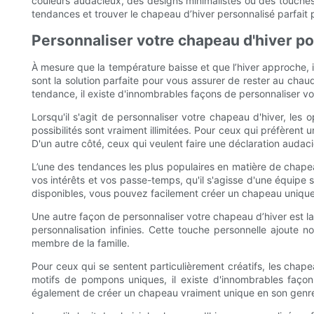
couleurs audacieux, des designs minimalistes ou des touches 
tendances et trouver le chapeau d’hiver personnalisé parfait p
Personnaliser votre chapeau d'hiver pou
À mesure que la température baisse et que l’hiver approche, 
sont la solution parfaite pour vous assurer de rester au cha
tendance, il existe d'innombrables façons de personnaliser vot
Lorsqu'il s'agit de personnaliser votre chapeau d'hiver, les o
possibilités sont vraiment illimitées. Pour ceux qui préfèrent
D'un autre côté, ceux qui veulent faire une déclaration aud
L’une des tendances les plus populaires en matière de chapea
vos intérêts et vos passe-temps, qu'il s'agisse d'une équip
disponibles, vous pouvez facilement créer un chapeau unique q
Une autre façon de personnaliser votre chapeau d’hiver est la
personnalisation infinies. Cette touche personnelle ajoute
membre de la famille.
Pour ceux qui se sentent particulièrement créatifs, les chape
motifs de pompons uniques, il existe d'innombrables façon
également de créer un chapeau vraiment unique en son genr